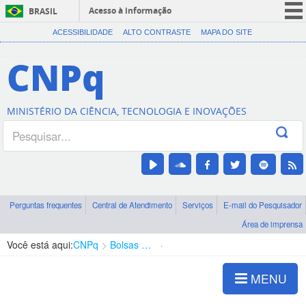
Acesso à informação
BRASIL
CORONAVÍRUS (COVID-19)
ACESSIBILIDADE
ALTO CONTRASTE
MAPA DO SITE
Participe
CNPq
Serviços
Legislação
MINISTÉRIO DA CIÊNCIA, TECNOLOGIA E INOVAÇÕES
Canais
Perguntas frequentes
Central de Atendimento
Serviços
E-mail do Pesquisador
Área de imprensa
Você está aqui:
CNPq
Bolsas e Auxílios Vigentes
Projetos de Pesquisa
MENU