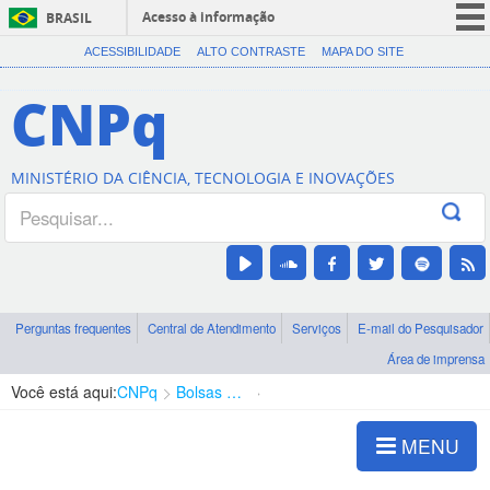
Acesso à informação
BRASIL
CORONAVÍRUS (COVID-19)
ACESSIBILIDADE
ALTO CONTRASTE
MAPA DO SITE
Participe
CNPq
Serviços
Legislação
MINISTÉRIO DA CIÊNCIA, TECNOLOGIA E INOVAÇÕES
Canais
Perguntas frequentes
Central de Atendimento
Serviços
E-mail do Pesquisador
Área de imprensa
Você está aqui:
CNPq
Bolsas e Auxílios Vigentes
Projetos de Pesquisa
MENU