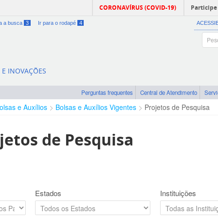
CORONAVÍRUS (COVID-19)
Participe
ra a busca
3
Ir para o rodapé
4
ACESSI
A E INOVAÇÕES
Perguntas frequentes
Central de Atendimento
Serv
olsas e Auxílios
Bolsas e Auxílios Vigentes
Projetos de Pesquisa
jetos de Pesquisa
Estados
Instituições