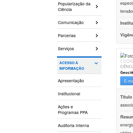
especi
Popularização da
Ciência
tensão
Comunicação
Instit
Vigên
Parcerias
Serviços
COOR
ACESSO À
CIÊNCI
INFORMAÇÃO
Geociê
Apresentação
E-ma
Institucional
Título
associ
Ações e
Programas PPA
Resu
energi
Auditoria Interna
vários