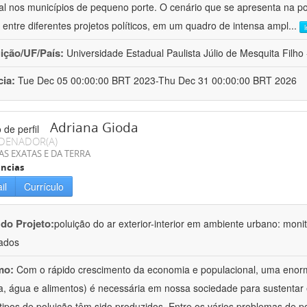
al nos municípios de pequeno porte. O cenário que se apresenta na polí
 entre diferentes projetos políticos, em um quadro de intensa ampl
...
uição/UF/País:
Universidade Estadual Paulista Júlio de Mesquita Filho -
cia:
Tue Dec 05 00:00:00 BRT 2023-Thu Dec 31 00:00:00 BRT 2026
Adriana Gioda
DENADOR(A)
AS EXATAS E DA TERRA
ncias
il
Currículo
 do Projeto:
poluição do ar exterior-interior em ambiente urbano: mon
ados
mo:
Com o rápido crescimento da economia e populacional, uma enorm
a, água e alimentos) é necessária em nossa sociedade para sustentar 
 tipos de poluição têm sido produzidos. Entre os vários problemas de p