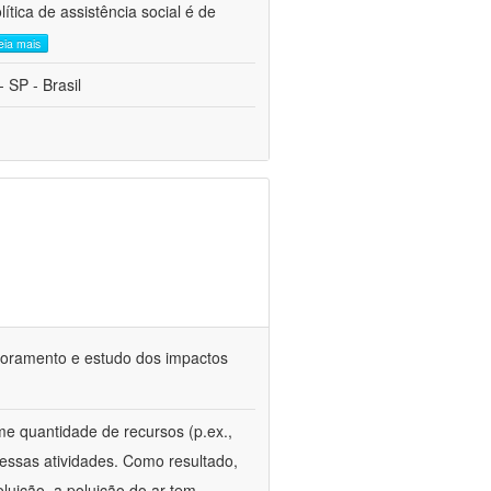
tica de assistência social é de
leia mais
 SP - Brasil
itoramento e estudo dos impactos
e quantidade de recursos (p.ex.,
essas atividades. Como resultado,
oluição, a poluição do ar tem