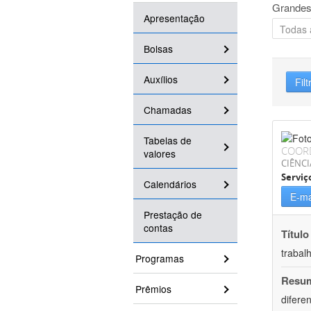
Grandes
Apresentação
Bolsas
Auxílios
Filt
Chamadas
Tabelas de
COOR
valores
CIÊNCI
Serviç
Calendários
E-ma
Prestação de
contas
Título
trabal
Programas
Resu
Prêmios
difere