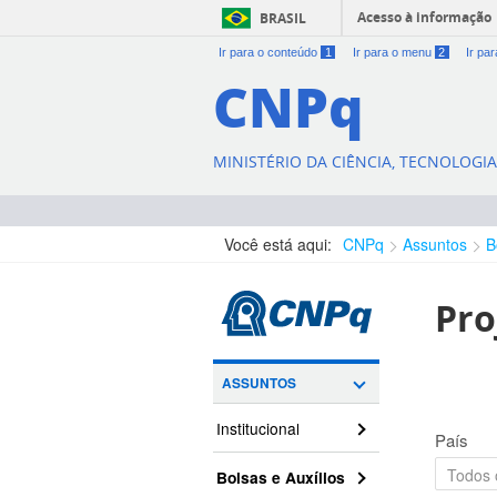
Acesso à informação
BRASIL
Ir para o conteúdo
1
Ir para o menu
2
Ir pa
CNPq
MINISTÉRIO DA CIÊNCIA, TECNOLOGI
Você está aqui:
CNPq
Assuntos
B
Pro
ASSUNTOS
Institucional
País
Bolsas e Auxílios