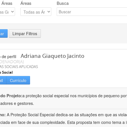
 Áreas
Áreas
Busca
rar
Limpar Filtros
Adriana Giaqueto Jacinto
DENADOR(A)
AS SOCIAIS APLICADAS
o Social
il
Currículo
 do Projeto:
a proteção social especial nos municípios de pequeno port
hadores e gestores.
mo:
A Proteção Social Especial dedica-se às situações em que as vio
nciada em face de sua complexidade. Esta proposta tem como tema a 