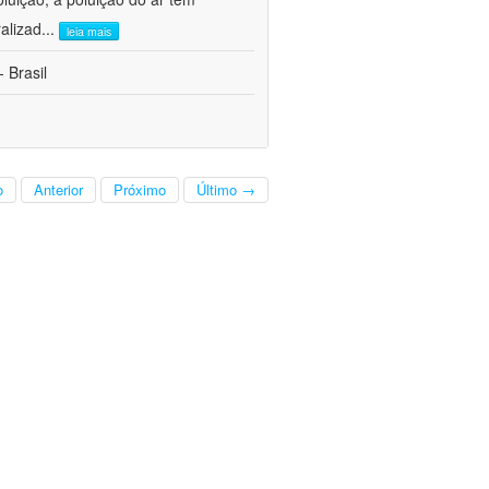
alizad
...
leia mais
 Brasil
o
Anterior
Próximo
Último →