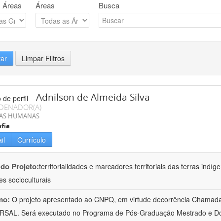
 Áreas
Áreas
Busca
rar
Limpar Filtros
Adnilson de Almeida Silva
DENADOR(A)
IAS HUMANAS
fia
il
Currículo
 do Projeto:
territorialidades e marcadores territoriais das terras indí
es socioculturais
mo:
O projeto apresentado ao CNPQ, em virtude decorrência Chamad
RSAL. Será executado no Programa de Pós-Graduação Mestrado e Do