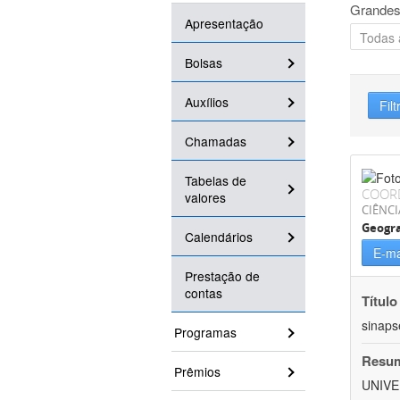
Grandes
Apresentação
Bolsas
Auxílios
Filt
Chamadas
Tabelas de
COOR
valores
CIÊNC
Geogra
Calendários
E-ma
Prestação de
contas
Título
sinaps
Programas
Resu
Prêmios
UNIVE