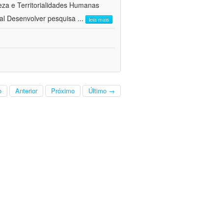
a e Territorialidades Humanas 
al Desenvolver pesquisa
...
leia mais
o
Anterior
Próximo
Último →