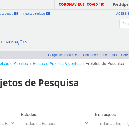
CORONAVÍRUS (COVID-19)
Participe
ra a busca
3
Ir para o rodapé
4
ACESSI
A E INOVAÇÕES
Perguntas frequentes
Central de Atendimento
Serv
olsas e Auxílios
Bolsas e Auxílios Vigentes
Projetos de Pesquisa
jetos de Pesquisa
Estados
Instituições