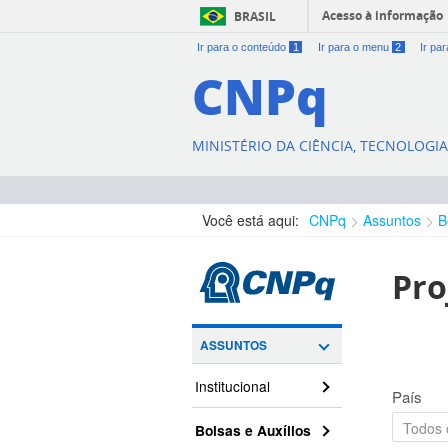
Acesso à informação
BRASIL
Ir para o conteúdo
1
Ir para o menu
2
Ir pa
CNPq
MINISTÉRIO DA CIÊNCIA, TECNOLOGI
Você está aqui:
CNPq
Assuntos
B
Pro
ASSUNTOS
Institucional
País
Bolsas e Auxílios