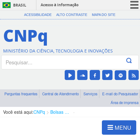
Acesso à informação
BRASIL
CORONAVÍRUS (COVID-19)
ACESSIBILIDADE
ALTO CONTRASTE
MAPA DO SITE
Participe
CNPq
Serviços
Legislação
MINISTÉRIO DA CIÊNCIA, TECNOLOGIA E INOVAÇÕES
Canais
Perguntas frequentes
Central de Atendimento
Serviços
E-mail do Pesquisador
Área de imprensa
Você está aqui:
CNPq
Bolsas e Auxílios Vigentes
Projetos de Pesquisa
MENU