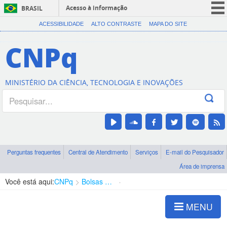
Acesso à informação
BRASIL
CORONAVÍRUS (COVID-19)
ACESSIBILIDADE
ALTO CONTRASTE
MAPA DO SITE
Participe
CNPq
Serviços
Legislação
MINISTÉRIO DA CIÊNCIA, TECNOLOGIA E INOVAÇÕES
Canais
Perguntas frequentes
Central de Atendimento
Serviços
E-mail do Pesquisador
Área de imprensa
Você está aqui:
CNPq
Bolsas e Auxílios Vigentes
Projetos de Pesquisa
MENU