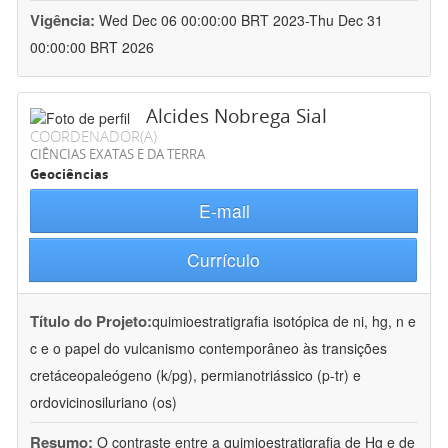
Vigência:
Wed Dec 06 00:00:00 BRT 2023-Thu Dec 31
00:00:00 BRT 2026
Alcides Nobrega Sial
COORDENADOR(A)
CIÊNCIAS EXATAS E DA TERRA
Geociências
E-mail
Currículo
Título do Projeto:
quimioestratigrafia isotópica de ni, hg, n e
c e o papel do vulcanismo contemporâneo às transições
cretáceopaleógeno (k/pg), permianotriássico (p-tr) e
ordovicinosiluriano (os)
Resumo:
O contraste entre a quimioestratigrafia de Hg e de