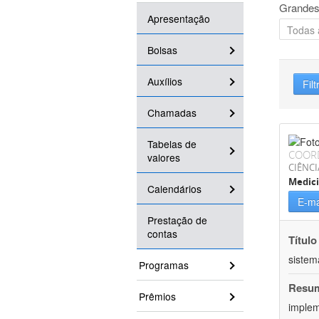
Grandes
Apresentação
Bolsas
Auxílios
Filt
Chamadas
Tabelas de
COOR
valores
CIÊNCI
Medic
Calendários
E-ma
Prestação de
contas
Título
sistem
Programas
Resu
Prêmios
implem