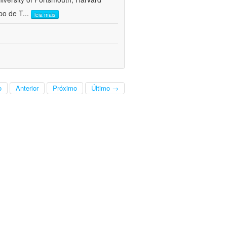
po de T
...
leia mais
o
Anterior
Próximo
Último →