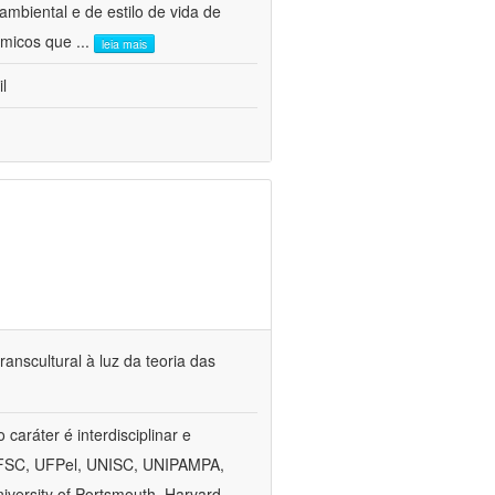
mbiental e de estilo de vida de
nômicos que
...
leia mais
l
anscultural à luz da teoria das
aráter é interdisciplinar e
, UFSC, UFPel, UNISC, UNIPAMPA,
versity of Portsmouth, Harvard