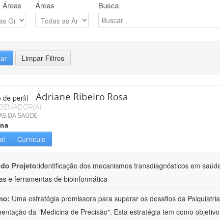
 Áreas
Áreas
Busca
rar
Limpar Filtros
Adriane Ribeiro Rosa
DENADOR(A)
AS DA SAÚDE
ina
il
Currículo
 do Projeto:
identificação dos mecanismos transdiagnósticos em saúd
as e ferramentas de bioinformática
mo:
Uma estratégia promissora para superar os desafios da Psiquiatria 
entação da "Medicina de Precisão". Esta estratégia tem como objetiv