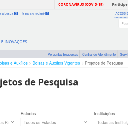
CORONAVÍRUS (COVID-19)
Participe
ra a busca
3
Ir para o rodapé
4
ACESSI
A E INOVAÇÕES
Perguntas frequentes
Central de Atendimento
Serv
olsas e Auxílios
Bolsas e Auxílios Vigentes
Projetos de Pesquisa
jetos de Pesquisa
Estados
Instituições