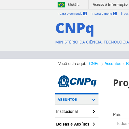
Acesso à informação
BRASIL
Ir para o conteúdo
1
Ir para o menu
2
Ir pa
CNPq
MINISTÉRIO DA CIÊNCIA, TECNOLOGI
Você está aqui:
CNPq
Assuntos
B
Pro
ASSUNTOS
Institucional
País
Bolsas e Auxílios