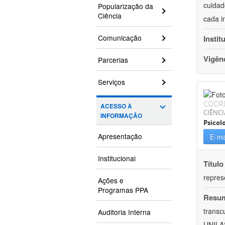
cuidad
Popularização da
Ciência
cada i
Comunicação
Instit
Vigên
Parcerias
Serviços
COOR
ACESSO À
CIÊNC
INFORMAÇÃO
Psicol
Apresentação
E-ma
Institucional
Título
repres
Ações e
Programas PPA
Resu
transc
Auditoria Interna
UNILAS