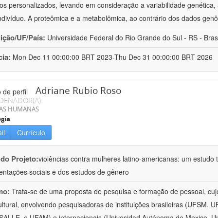
os personalizados, levando em consideração a variabilidade genética, a
ndivíduo. A proteômica e a metabolômica, ao contrário dos dados ge
uição/UF/País:
Universidade Federal do Rio Grande do Sul - RS - Brasi
cia:
Mon Dec 11 00:00:00 BRT 2023-Thu Dec 31 00:00:00 BRT 2026
Adriane Rubio Roso
DENADOR(A)
IAS HUMANAS
ogia
il
Currículo
 do Projeto:
violências contra mulheres latino-americanas: um estudo tr
entações sociais e dos estudos de gênero
mo:
Trata-se de uma proposta de pesquisa e formação de pessoal, cujo c
ultural, envolvendo pesquisadoras de instituições brasileiras (UFSM
ALLE, e UFAM) e internacionais (Univesidad Autónoma de Mexico, Uni