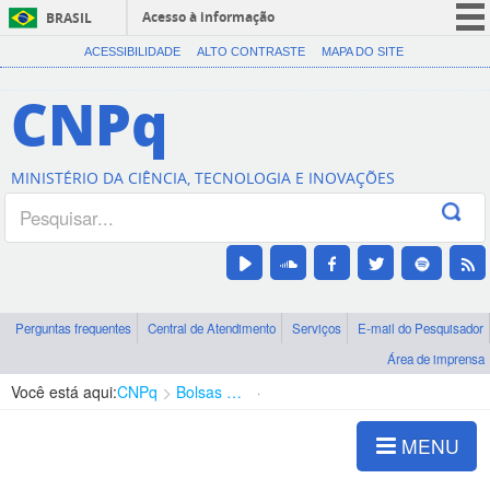
Acesso à informação
BRASIL
CORONAVÍRUS (COVID-19)
ACESSIBILIDADE
ALTO CONTRASTE
MAPA DO SITE
Participe
CNPq
Serviços
Legislação
MINISTÉRIO DA CIÊNCIA, TECNOLOGIA E INOVAÇÕES
Canais
Perguntas frequentes
Central de Atendimento
Serviços
E-mail do Pesquisador
Área de imprensa
Você está aqui:
CNPq
Bolsas e Auxílios Vigentes
Projetos de Pesquisa
MENU