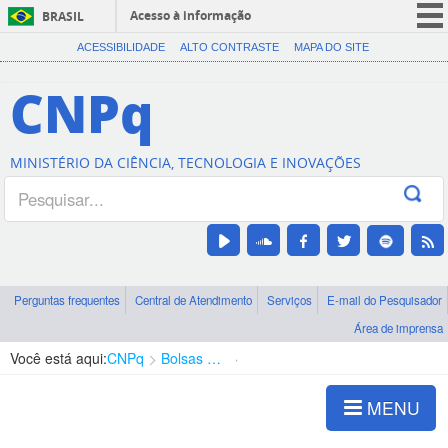
Acesso à informação
BRASIL
CORONAVÍRUS (COVID-19)
ACESSIBILIDADE
ALTO CONTRASTE
MAPA DO SITE
Participe
CNPq
Serviços
Legislação
MINISTÉRIO DA CIÊNCIA, TECNOLOGIA E INOVAÇÕES
Canais
Perguntas frequentes
Central de Atendimento
Serviços
E-mail do Pesquisador
Área de imprensa
Você está aqui:
CNPq
Bolsas e Auxílios Vigentes
Projetos de Pesquisa
MENU