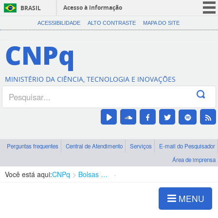
Acesso à informação
BRASIL
CORONAVÍRUS (COVID-19)
ACESSIBILIDADE
ALTO CONTRASTE
MAPA DO SITE
Participe
CNPq
Serviços
Legislação
MINISTÉRIO DA CIÊNCIA, TECNOLOGIA E INOVAÇÕES
Canais
Perguntas frequentes
Central de Atendimento
Serviços
E-mail do Pesquisador
Área de imprensa
Você está aqui:
CNPq
Bolsas e Auxílios Vigentes
Projetos de Pesquisa
MENU