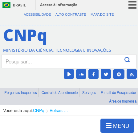
Acesso à informação
BRASIL
CORONAVÍRUS (COVID-19)
ACESSIBILIDADE
ALTO CONTRASTE
MAPA DO SITE
Participe
CNPq
Serviços
Legislação
MINISTÉRIO DA CIÊNCIA, TECNOLOGIA E INOVAÇÕES
Canais
Perguntas frequentes
Central de Atendimento
Serviços
E-mail do Pesquisador
Área de imprensa
Você está aqui:
CNPq
Bolsas e Auxílios Vigentes
Projetos de Pesquisa
MENU