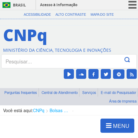
Acesso à informação
BRASIL
CORONAVÍRUS (COVID-19)
ACESSIBILIDADE
ALTO CONTRASTE
MAPA DO SITE
Participe
CNPq
Serviços
Legislação
MINISTÉRIO DA CIÊNCIA, TECNOLOGIA E INOVAÇÕES
Canais
Perguntas frequentes
Central de Atendimento
Serviços
E-mail do Pesquisador
Área de imprensa
Você está aqui:
CNPq
Bolsas e Auxílios Vigentes
Projetos de Pesquisa
MENU