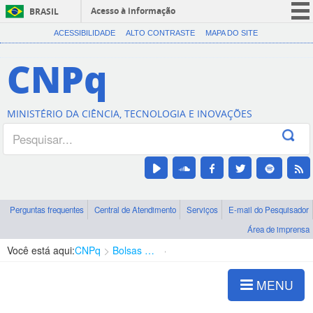
Acesso à informação
BRASIL
CORONAVÍRUS (COVID-19)
ACESSIBILIDADE
ALTO CONTRASTE
MAPA DO SITE
Participe
CNPq
Serviços
Legislação
MINISTÉRIO DA CIÊNCIA, TECNOLOGIA E INOVAÇÕES
Canais
Perguntas frequentes
Central de Atendimento
Serviços
E-mail do Pesquisador
Área de imprensa
Você está aqui:
CNPq
Bolsas e Auxílios Vigentes
Projetos de Pesquisa
MENU