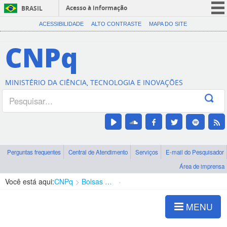
Acesso à informação
BRASIL
CORONAVÍRUS (COVID-19)
ACESSIBILIDADE
ALTO CONTRASTE
MAPA DO SITE
Participe
CNPq
Serviços
Legislação
MINISTÉRIO DA CIÊNCIA, TECNOLOGIA E INOVAÇÕES
Canais
Perguntas frequentes
Central de Atendimento
Serviços
E-mail do Pesquisador
Área de imprensa
Você está aqui:
CNPq
Bolsas e Auxílios Vigentes
Projetos de Pesquisa
MENU