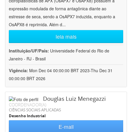
cloroplastídicas de APX (OsAPX7 e OsAPX8) possuem a
expressão modulada de forma antagônica diante ao
estresse de seca, sendo a OsAPX7 induzida, enquanto a
OsAPX8 é reprimida. Além d
...
leia mais
Instituição/UF/País:
Universidade Federal do Rio de
Janeiro - RJ - Brasil
Vigência:
Mon Dec 04 00:00:00 BRT 2023-Thu Dec 31
00:00:00 BRT 2026
Douglas Luiz Menegazzi
COORDENADOR(A)
CIÊNCIAS SOCIAIS APLICADAS
Desenho Industrial
E-mail