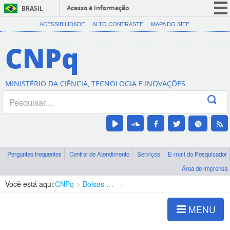
Acesso à informação
BRASIL
CORONAVÍRUS (COVID-19)
ACESSIBILIDADE
ALTO CONTRASTE
MAPA DO SITE
Participe
CNPq
Serviços
Legislação
MINISTÉRIO DA CIÊNCIA, TECNOLOGIA E INOVAÇÕES
Canais
Perguntas frequentes
Central de Atendimento
Serviços
E-mail do Pesquisador
Área de imprensa
Você está aqui:
CNPq
Bolsas e Auxílios Vigentes
Projetos de Pesquisa
MENU