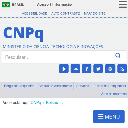
Acesso à informação
BRASIL
CORONAVÍRUS (COVID-19)
ACESSIBILIDADE
ALTO CONTRASTE
MAPA DO SITE
Participe
CNPq
Serviços
Legislação
MINISTÉRIO DA CIÊNCIA, TECNOLOGIA E INOVAÇÕES
Canais
Perguntas frequentes
Central de Atendimento
Serviços
E-mail do Pesquisador
Área de imprensa
Você está aqui:
CNPq
Bolsas e Auxílios Vigentes
Projetos de Pesquisa
MENU