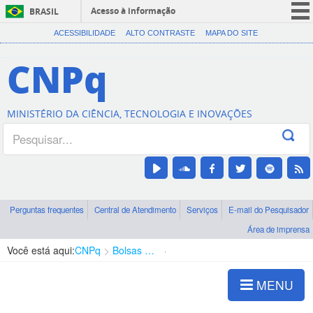
Acesso à informação
BRASIL
CORONAVÍRUS (COVID-19)
ACESSIBILIDADE
ALTO CONTRASTE
MAPA DO SITE
Participe
CNPq
Serviços
Legislação
MINISTÉRIO DA CIÊNCIA, TECNOLOGIA E INOVAÇÕES
Canais
Perguntas frequentes
Central de Atendimento
Serviços
E-mail do Pesquisador
Área de imprensa
Você está aqui:
CNPq
Bolsas e Auxílios Vigentes
Projetos de Pesquisa
MENU