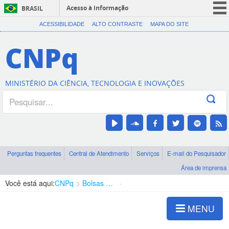
Acesso à informação
BRASIL
CORONAVÍRUS (COVID-19)
ACESSIBILIDADE
ALTO CONTRASTE
MAPA DO SITE
Participe
CNPq
Serviços
Legislação
MINISTÉRIO DA CIÊNCIA, TECNOLOGIA E INOVAÇÕES
Canais
Perguntas frequentes
Central de Atendimento
Serviços
E-mail do Pesquisador
Área de imprensa
Você está aqui:
CNPq
Bolsas e Auxílios Vigentes
Projetos de Pesquisa
MENU