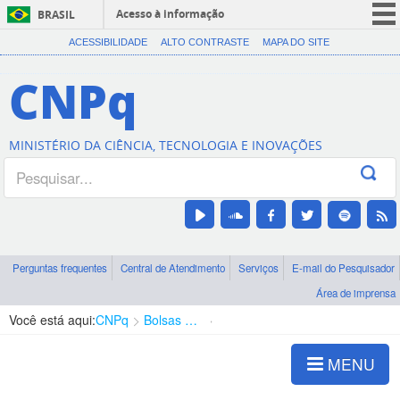
Acesso à informação
BRASIL
CORONAVÍRUS (COVID-19)
ACESSIBILIDADE
ALTO CONTRASTE
MAPA DO SITE
Participe
CNPq
Serviços
Legislação
MINISTÉRIO DA CIÊNCIA, TECNOLOGIA E INOVAÇÕES
Canais
Perguntas frequentes
Central de Atendimento
Serviços
E-mail do Pesquisador
Área de imprensa
Você está aqui:
CNPq
Bolsas e Auxílios Vigentes
Projetos de Pesquisa
MENU