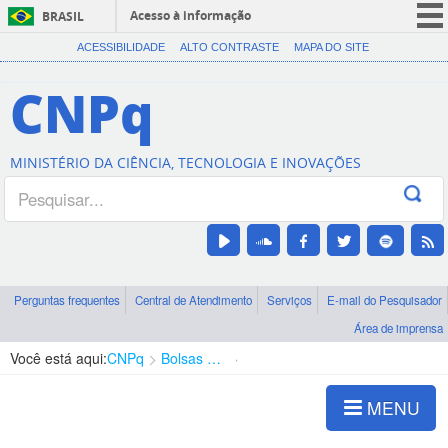
Acesso à informação
BRASIL
CORONAVÍRUS (COVID-19)
ACESSIBILIDADE
ALTO CONTRASTE
MAPA DO SITE
Participe
CNPq
Serviços
Legislação
MINISTÉRIO DA CIÊNCIA, TECNOLOGIA E INOVAÇÕES
Canais
Perguntas frequentes
Central de Atendimento
Serviços
E-mail do Pesquisador
Área de imprensa
Você está aqui:
CNPq
Bolsas e Auxílios Vigentes
Projetos de Pesquisa
MENU