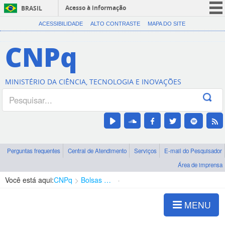
Acesso à informação
BRASIL
CORONAVÍRUS (COVID-19)
ACESSIBILIDADE
ALTO CONTRASTE
MAPA DO SITE
Participe
CNPq
Serviços
Legislação
MINISTÉRIO DA CIÊNCIA, TECNOLOGIA E INOVAÇÕES
Canais
Perguntas frequentes
Central de Atendimento
Serviços
E-mail do Pesquisador
Área de imprensa
Você está aqui:
CNPq
Bolsas e Auxílios Vigentes
Projetos de Pesquisa
MENU