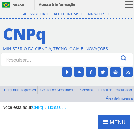
Acesso à informação
BRASIL
CORONAVÍRUS (COVID-19)
ACESSIBILIDADE
ALTO CONTRASTE
MAPA DO SITE
Participe
CNPq
Serviços
Legislação
MINISTÉRIO DA CIÊNCIA, TECNOLOGIA E INOVAÇÕES
Canais
Perguntas frequentes
Central de Atendimento
Serviços
E-mail do Pesquisador
Área de imprensa
Você está aqui:
CNPq
Bolsas e Auxílios Vigentes
Projetos de Pesquisa
MENU