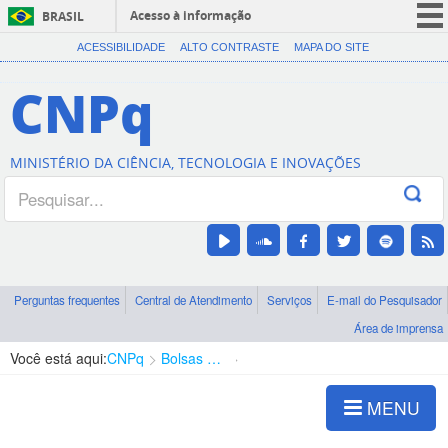
Acesso à informação
BRASIL
CORONAVÍRUS (COVID-19)
ACESSIBILIDADE
ALTO CONTRASTE
MAPA DO SITE
Participe
CNPq
Serviços
Legislação
MINISTÉRIO DA CIÊNCIA, TECNOLOGIA E INOVAÇÕES
Canais
Perguntas frequentes
Central de Atendimento
Serviços
E-mail do Pesquisador
Área de imprensa
Você está aqui:
CNPq
Bolsas e Auxílios Vigentes
Projetos de Pesquisa
MENU