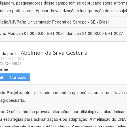
izagem, pesquisadores desse campo têm se debruçado sobre a formaç
ntes e professores. Apesar da valorização e incorporação desses sujei
uição/UF/País:
Universidade Federal de Sergipe - SE - Brasil
cia:
Mon Jan 08 00:00:00 BRT 2024-Sun Jan 31 00:00:00 BRT 2027
Abelmon da Silva Gesteira
DENADOR(A)
AS AGRÁRIAS
omia
il
Currículo
 do Projeto:
potencializando a memória epigenética em citros através d
o agropecuário.
mo:
O déficit hídrico provoca alterações morfofisiológicas, bioquímica
 a estratégias para aclimatização e/ou adaptação. A metilação do DNA 
o ser alterada durante o déficit hídrico. Combinações laranjeira 'Valên