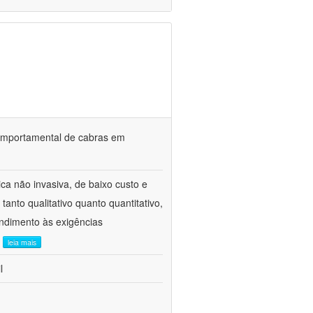
o comportamental de cabras em
ca não invasiva, de baixo custo e
tanto qualitativo quanto quantitativo,
ndimento às exigências
.
leia mais
l