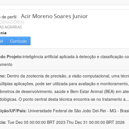
Acir Moreno Soares Junior
DENADOR(A)
AS AGRÁRIAS
cnia
il
Currículo
 do Projeto:
inteligência artificial aplicada à detecção e classificaçã
amento
mo:
Dentro da zootecnia de precisão, a visão computacional, uma técni
ltiplas aplicações, pode ser utilizada para avaliação e monitoramento, 
âmetros de desenvolvimento, saúde e Bem Estar Animal (BEA) em ate
ológicas. O ponto central desta técnica encontra-se no tratamento a
..
uição/UF/País:
Universidade Federal de São João Del-Rei - MG - Brasi
cia:
Tue Dec 05 00:00:00 BRT 2023-Thu Dec 31 00:00:00 BRT 2026