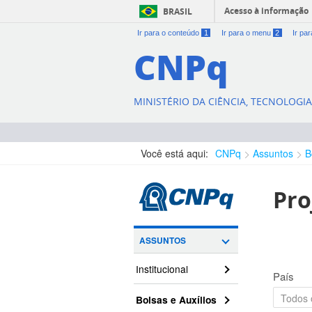
Acesso à informação
BRASIL
Ir para o conteúdo
1
Ir para o menu
2
Ir pa
CNPq
MINISTÉRIO DA CIÊNCIA, TECNOLOGI
Você está aqui:
CNPq
Assuntos
B
Pro
ASSUNTOS
Institucional
País
Bolsas e Auxílios