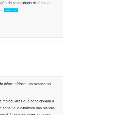
ão da consciência histórica de
...
leia mais
o déficit hídrico: um avanço no
s e moleculares que condicionam a
é sensível e dinâmica nas plantas,
cia' (LA) com os porta-enxertos