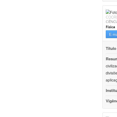
COOR
CIÊNCI
Física
E-ma
Título
Resu
civili
divisõ
aplica
Instit
Vigên