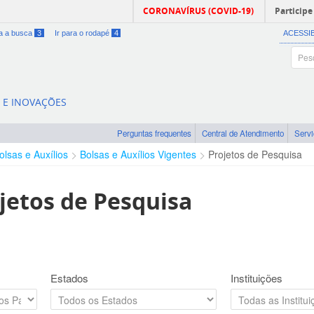
CORONAVÍRUS (COVID-19)
Participe
ra a busca
3
Ir para o rodapé
4
ACESSI
A E INOVAÇÕES
Perguntas frequentes
Central de Atendimento
Serv
olsas e Auxílios
Bolsas e Auxílios Vigentes
Projetos de Pesquisa
jetos de Pesquisa
Estados
Instituições