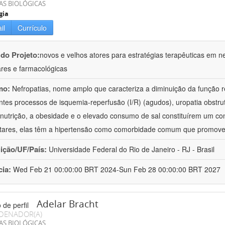
AS BIOLÓGICAS
gia
il
Currículo
 do Projeto:
novos e velhos atores para estratégias terapêuticas em nef
ares e farmacológicas
mo:
Nefropatias, nome amplo que caracteriza a diminuição da função r
ntes processos de isquemia-reperfusão (I/R) (agudos), uropatia obstrut
nutrição, a obesidade e o elevado consumo de sal constituírem um con
tares, elas têm a hipertensão como comorbidade comum que promov
uição/UF/País:
Universidade Federal do Rio de Janeiro - RJ - Brasil
cia:
Wed Feb 21 00:00:00 BRT 2024-Sun Feb 28 00:00:00 BRT 2027
Adelar Bracht
DENADOR(A)
AS BIOLÓGICAS