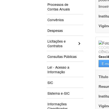
Processos de
limoei
Contas Anuais
Instit
Convênios
Vigên
Despesas
Licitações e
Contratos
COOR
CIÊNCI
Consultas Públicas
Geociê
E-ma
Lei - Acesso a
Informação
Título
SIC
Resu
Sistema e-SIC
Instit
Informações
Vigên
Classificadas