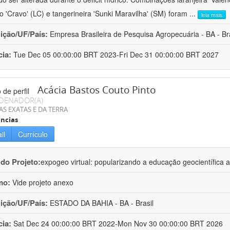
ro 'Cravo' (LC) e tangerineira 'Sunki Maravilha' (SM) foram
...
leia mais
uição/UF/País:
Empresa Brasileira de Pesquisa Agropecuária - BA - Bra
cia:
Tue Dec 05 00:00:00 BRT 2023-Fri Dec 31 00:00:00 BRT 2027
Acácia Bastos Couto Pinto
DENADOR(A)
AS EXATAS E DA TERRA
ncias
il
Currículo
 do Projeto:
expogeo virtual: popularizando a educação geocientífica a
mo:
Vide projeto anexo
uição/UF/País:
ESTADO DA BAHIA - BA - Brasil
cia:
Sat Dec 24 00:00:00 BRT 2022-Mon Nov 30 00:00:00 BRT 2026