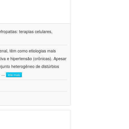
ropatias: terapias celulares,
enal, têm como etiologias mais
iva e hipertensão (crônicas). Apesar
junto heterogêneo de distúrbios
e
...
leia mais