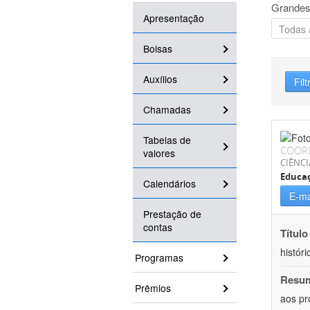
Grandes
Apresentação
Bolsas
Auxílios
Filt
Chamadas
Tabelas de
COOR
valores
CIÊNC
Educa
Calendários
E-ma
Prestação de
contas
Título
históri
Programas
Resu
Prêmios
aos pr