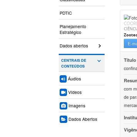
PDTIC
COOR
Planejamento
CIÊNCI
Estratégico
Zoote
E-ma
Dados abertos
Título
CENTRAIS DE
CONTEÚDOS
confin
Áudios
Resu
com mú
Vídeos
de par
mercad
Imagens
Instit
Dados Abertos
Vigên