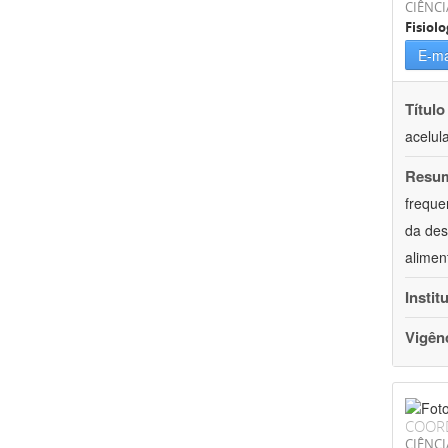
CIÊNCI
Fisiolo
E-ma
Título
acelul
Resu
freque
da des
alimen
Instit
Vigên
COOR
CIÊNCI