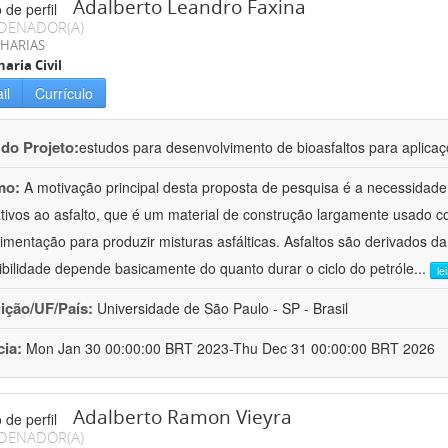
Adalberto Leandro Faxina
DENADOR(A)
HARIAS
aria Civil
il
Currículo
 do Projeto:
estudos para desenvolvimento de bioasfaltos para aplic
mo:
A motivação principal desta proposta de pesquisa é a necessidade
ativos ao asfalto, que é um material de construção largamente usado 
imentação para produzir misturas asfálticas. Asfaltos são derivados da
ibilidade depende basicamente do quanto durar o ciclo do petróle
...
le
uição/UF/País:
Universidade de São Paulo - SP - Brasil
cia:
Mon Jan 30 00:00:00 BRT 2023-Thu Dec 31 00:00:00 BRT 2026
Adalberto Ramon Vieyra
DENADOR(A)