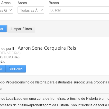
 Áreas
Áreas
Busca
rar
Limpar Filtros
Aaron Sena Cerqueira Reis
DENADOR(A)
IAS HUMANAS
ção
il
Currículo
 do Projeto:
ensino de história para estudantes surdos: uma proposta i
ca
mo:
Localizado em uma zona de fronteiras, o Ensino de História é um
ocessos de ensino-aprendizagem da História. Sob influência da teoria d