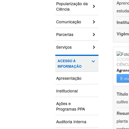
Aprend
Popularização da
Ciência
estuda
Comunicação
Instit
Vigên
Parcerias
Serviços
COOR
ACESSO À
CIÊNCI
INFORMAÇÃO
Agron
Apresentação
E-ma
Institucional
Título
cultiv
Ações e
Programas PPA
Resu
planta
Auditoria Interna
podend