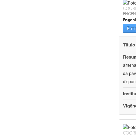
COOR
ENGEN
Engenh
E-ma
Título
Resu
altern
da pav
dispon
Instit
Vigên
COOR