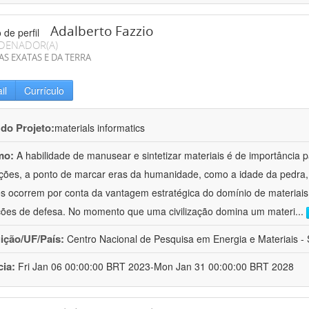
Adalberto Fazzio
DENADOR(A)
AS EXATAS E DA TERRA
il
Currículo
 do Projeto:
materials informatics
mo:
A habilidade de manusear e sintetizar materiais é de importância 
zações, a ponto de marcar eras da humanidade, como a idade da pedra, 
es ocorrem por conta da vantagem estratégica do domínio de materiais,
ções de defesa. No momento que uma civilização domina um materi
...
uição/UF/País:
Centro Nacional de Pesquisa em Energia e Materiais - S
cia:
Fri Jan 06 00:00:00 BRT 2023-Mon Jan 31 00:00:00 BRT 2028