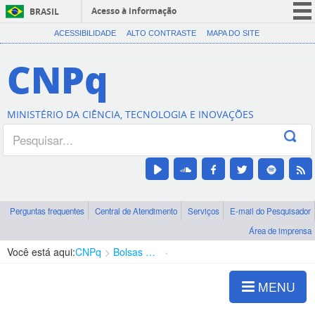
Acesso à informação
BRASIL
CORONAVÍRUS (COVID-19)
ACESSIBILIDADE
ALTO CONTRASTE
MAPA DO SITE
Participe
CNPq
Serviços
Legislação
MINISTÉRIO DA CIÊNCIA, TECNOLOGIA E INOVAÇÕES
Canais
Perguntas frequentes
Central de Atendimento
Serviços
E-mail do Pesquisador
Área de imprensa
Você está aqui:
CNPq
Bolsas e Auxílios Vigentes
Projetos de Pesquisa
MENU