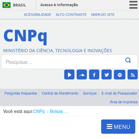
Acesso à informação
BRASIL
CORONAVÍRUS (COVID-19)
ACESSIBILIDADE
ALTO CONTRASTE
MAPA DO SITE
Participe
CNPq
Serviços
Legislação
MINISTÉRIO DA CIÊNCIA, TECNOLOGIA E INOVAÇÕES
Canais
Perguntas frequentes
Central de Atendimento
Serviços
E-mail do Pesquisador
Área de imprensa
Você está aqui:
CNPq
Bolsas e Auxílios Vigentes
Projetos de Pesquisa
MENU