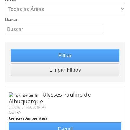
Busca
Filtrar
Limpar Filtros
Ulysses Paulino de
Albuquerque
COORDENADOR(A)
OUTRA
Ciências Ambientais
E-mail