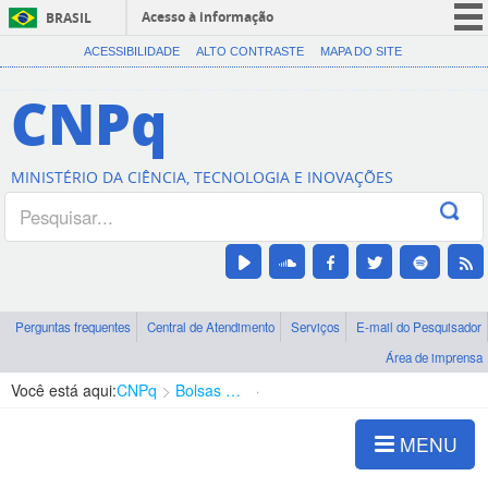
Acesso à informação
BRASIL
CORONAVÍRUS (COVID-19)
ACESSIBILIDADE
ALTO CONTRASTE
MAPA DO SITE
Participe
CNPq
Serviços
Legislação
MINISTÉRIO DA CIÊNCIA, TECNOLOGIA E INOVAÇÕES
Canais
Perguntas frequentes
Central de Atendimento
Serviços
E-mail do Pesquisador
Área de imprensa
Você está aqui:
CNPq
Bolsas e Auxílios Vigentes
Projetos de Pesquisa
MENU