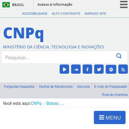
Acesso à informação
BRASIL
CORONAVÍRUS (COVID-19)
ACESSIBILIDADE
ALTO CONTRASTE
MAPA DO SITE
Participe
CNPq
Serviços
Legislação
MINISTÉRIO DA CIÊNCIA, TECNOLOGIA E INOVAÇÕES
Canais
Perguntas frequentes
Central de Atendimento
Serviços
E-mail do Pesquisador
Área de imprensa
Você está aqui:
CNPq
Bolsas e Auxílios Vigentes
Projetos de Pesquisa
MENU