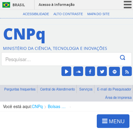
Acesso à informação
BRASIL
CORONAVÍRUS (COVID-19)
ACESSIBILIDADE
ALTO CONTRASTE
MAPA DO SITE
Participe
CNPq
Serviços
Legislação
MINISTÉRIO DA CIÊNCIA, TECNOLOGIA E INOVAÇÕES
Canais
Perguntas frequentes
Central de Atendimento
Serviços
E-mail do Pesquisador
Área de imprensa
Você está aqui:
CNPq
Bolsas e Auxílios Vigentes
Projetos de Pesquisa
MENU