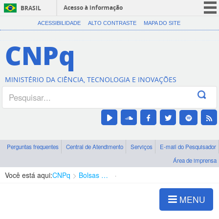
Acesso à informação
BRASIL
CORONAVÍRUS (COVID-19)
ACESSIBILIDADE
ALTO CONTRASTE
MAPA DO SITE
Participe
CNPq
Serviços
Legislação
MINISTÉRIO DA CIÊNCIA, TECNOLOGIA E INOVAÇÕES
Canais
Perguntas frequentes
Central de Atendimento
Serviços
E-mail do Pesquisador
Área de imprensa
Você está aqui:
CNPq
Bolsas e Auxílios Vigentes
Projetos de Pesquisa
MENU