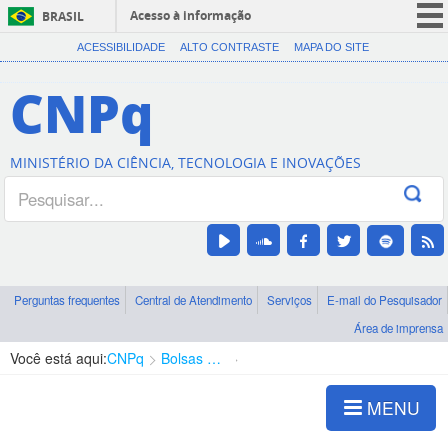
Acesso à informação
BRASIL
CORONAVÍRUS (COVID-19)
ACESSIBILIDADE
ALTO CONTRASTE
MAPA DO SITE
Participe
CNPq
Serviços
Legislação
MINISTÉRIO DA CIÊNCIA, TECNOLOGIA E INOVAÇÕES
Canais
Perguntas frequentes
Central de Atendimento
Serviços
E-mail do Pesquisador
Área de imprensa
Você está aqui:
CNPq
Bolsas e Auxílios Vigentes
Projetos de Pesquisa
MENU