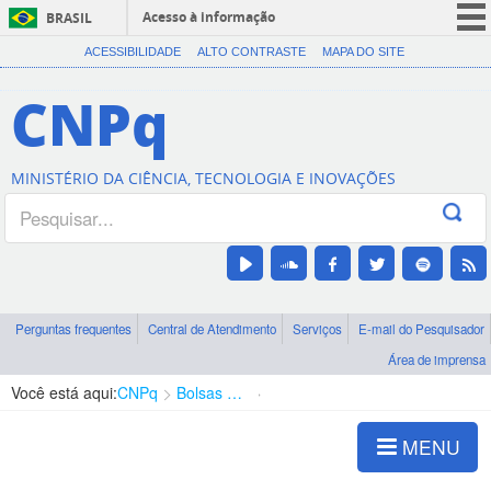
Acesso à informação
BRASIL
CORONAVÍRUS (COVID-19)
ACESSIBILIDADE
ALTO CONTRASTE
MAPA DO SITE
Participe
CNPq
Serviços
Legislação
MINISTÉRIO DA CIÊNCIA, TECNOLOGIA E INOVAÇÕES
Canais
Perguntas frequentes
Central de Atendimento
Serviços
E-mail do Pesquisador
Área de imprensa
Você está aqui:
CNPq
Bolsas e Auxílios Vigentes
Projetos de Pesquisa
MENU