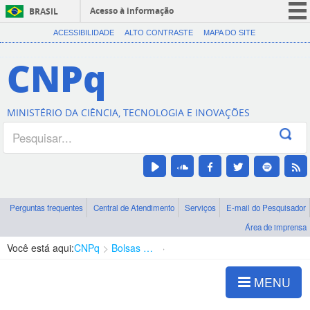
Acesso à informação
BRASIL
CORONAVÍRUS (COVID-19)
ACESSIBILIDADE
ALTO CONTRASTE
MAPA DO SITE
Participe
CNPq
Serviços
Legislação
MINISTÉRIO DA CIÊNCIA, TECNOLOGIA E INOVAÇÕES
Canais
Perguntas frequentes
Central de Atendimento
Serviços
E-mail do Pesquisador
Área de imprensa
Você está aqui:
CNPq
Bolsas e Auxílios Vigentes
Projetos de Pesquisa
MENU