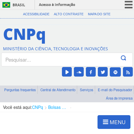
Acesso à informação
BRASIL
CORONAVÍRUS (COVID-19)
ACESSIBILIDADE
ALTO CONTRASTE
MAPA DO SITE
Participe
CNPq
Serviços
Legislação
MINISTÉRIO DA CIÊNCIA, TECNOLOGIA E INOVAÇÕES
Canais
Perguntas frequentes
Central de Atendimento
Serviços
E-mail do Pesquisador
Área de imprensa
Você está aqui:
CNPq
Bolsas e Auxílios Vigentes
Projetos de Pesquisa
MENU