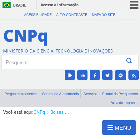
Acesso à informação
BRASIL
CORONAVÍRUS (COVID-19)
ACESSIBILIDADE
ALTO CONTRASTE
MAPA DO SITE
Participe
CNPq
Serviços
Legislação
MINISTÉRIO DA CIÊNCIA, TECNOLOGIA E INOVAÇÕES
Canais
Perguntas frequentes
Central de Atendimento
Serviços
E-mail do Pesquisador
Área de imprensa
Você está aqui:
CNPq
Bolsas e Auxílios Vigentes
Projetos de Pesquisa
MENU