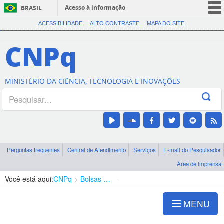
Acesso à informação
BRASIL
CORONAVÍRUS (COVID-19)
ACESSIBILIDADE
ALTO CONTRASTE
MAPA DO SITE
Participe
CNPq
Serviços
Legislação
MINISTÉRIO DA CIÊNCIA, TECNOLOGIA E INOVAÇÕES
Canais
Perguntas frequentes
Central de Atendimento
Serviços
E-mail do Pesquisador
Área de imprensa
Você está aqui:
CNPq
Bolsas e Auxílios Vigentes
Projetos de Pesquisa
MENU