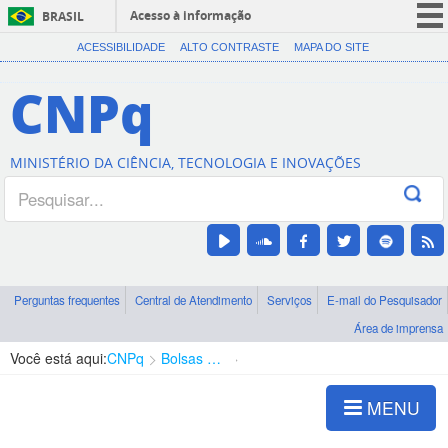
Acesso à informação
BRASIL
CORONAVÍRUS (COVID-19)
ACESSIBILIDADE
ALTO CONTRASTE
MAPA DO SITE
Participe
CNPq
Serviços
Legislação
MINISTÉRIO DA CIÊNCIA, TECNOLOGIA E INOVAÇÕES
Canais
Perguntas frequentes
Central de Atendimento
Serviços
E-mail do Pesquisador
Área de imprensa
Você está aqui:
CNPq
Bolsas e Auxílios Vigentes
Projetos de Pesquisa
MENU