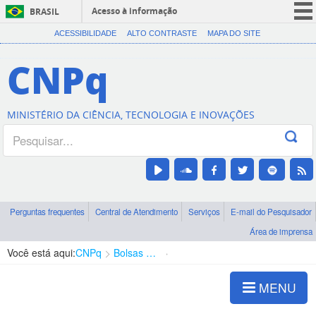
Acesso à informação
BRASIL
CORONAVÍRUS (COVID-19)
ACESSIBILIDADE
ALTO CONTRASTE
MAPA DO SITE
Participe
CNPq
Serviços
Legislação
MINISTÉRIO DA CIÊNCIA, TECNOLOGIA E INOVAÇÕES
Canais
Perguntas frequentes
Central de Atendimento
Serviços
E-mail do Pesquisador
Área de imprensa
Você está aqui:
CNPq
Bolsas e Auxílios Vigentes
Projetos de Pesquisa
MENU