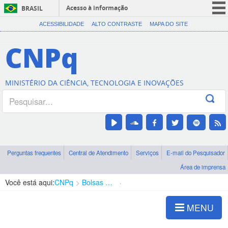
Acesso à informação
BRASIL
CORONAVÍRUS (COVID-19)
ACESSIBILIDADE
ALTO CONTRASTE
MAPA DO SITE
Participe
CNPq
Serviços
Legislação
MINISTÉRIO DA CIÊNCIA, TECNOLOGIA E INOVAÇÕES
Canais
Perguntas frequentes
Central de Atendimento
Serviços
E-mail do Pesquisador
Área de imprensa
Você está aqui:
CNPq
Bolsas e Auxílios Vigentes
Projetos de Pesquisa
MENU