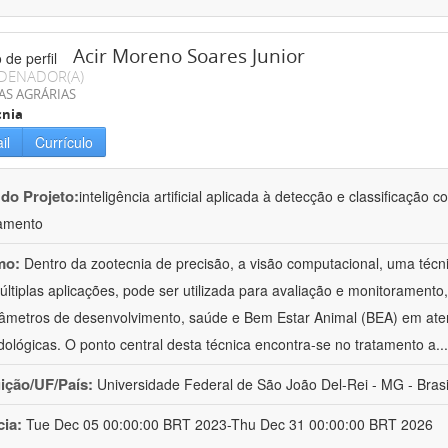
Acir Moreno Soares Junior
DENADOR(A)
AS AGRÁRIAS
cnia
il
Currículo
 do Projeto:
inteligência artificial aplicada à detecção e classificaçã
amento
mo:
Dentro da zootecnia de precisão, a visão computacional, uma técni
ltiplas aplicações, pode ser utilizada para avaliação e monitoramento, 
âmetros de desenvolvimento, saúde e Bem Estar Animal (BEA) em ate
ológicas. O ponto central desta técnica encontra-se no tratamento a
..
uição/UF/País:
Universidade Federal de São João Del-Rei - MG - Brasi
cia:
Tue Dec 05 00:00:00 BRT 2023-Thu Dec 31 00:00:00 BRT 2026