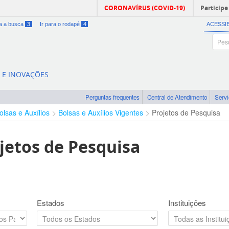
CORONAVÍRUS (COVID-19)
Participe
ra a busca
3
Ir para o rodapé
4
ACESSI
A E INOVAÇÕES
Perguntas frequentes
Central de Atendimento
Serv
olsas e Auxílios
Bolsas e Auxílios Vigentes
Projetos de Pesquisa
jetos de Pesquisa
Estados
Instituições