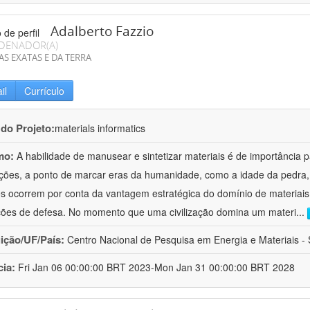
Adalberto Fazzio
DENADOR(A)
AS EXATAS E DA TERRA
il
Currículo
 do Projeto:
materials informatics
mo:
A habilidade de manusear e sintetizar materiais é de importância 
zações, a ponto de marcar eras da humanidade, como a idade da pedra, 
es ocorrem por conta da vantagem estratégica do domínio de materiais,
ções de defesa. No momento que uma civilização domina um materi
...
uição/UF/País:
Centro Nacional de Pesquisa em Energia e Materiais - S
cia:
Fri Jan 06 00:00:00 BRT 2023-Mon Jan 31 00:00:00 BRT 2028