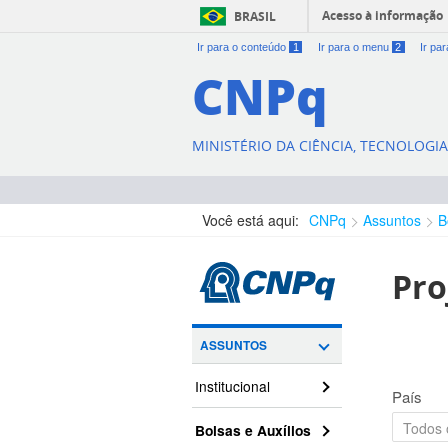
Acesso à informação
BRASIL
Ir para o conteúdo
1
Ir para o menu
2
Ir pa
CNPq
MINISTÉRIO DA CIÊNCIA, TECNOLOGI
Você está aqui:
CNPq
Assuntos
B
Pro
ASSUNTOS
Institucional
País
Bolsas e Auxílios