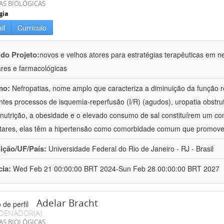
AS BIOLÓGICAS
gia
il
Currículo
 do Projeto:
novos e velhos atores para estratégias terapêuticas em nef
ares e farmacológicas
mo:
Nefropatias, nome amplo que caracteriza a diminuição da função r
ntes processos de isquemia-reperfusão (I/R) (agudos), uropatia obstrut
nutrição, a obesidade e o elevado consumo de sal constituírem um con
tares, elas têm a hipertensão como comorbidade comum que promov
uição/UF/País:
Universidade Federal do Rio de Janeiro - RJ - Brasil
cia:
Wed Feb 21 00:00:00 BRT 2024-Sun Feb 28 00:00:00 BRT 2027
Adelar Bracht
DENADOR(A)
AS BIOLÓGICAS