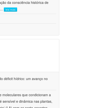
ão da consciência histórica de
...
leia mais
o déficit hídrico: um avanço no
s e moleculares que condicionam a
é sensível e dinâmica nas plantas,
cia' (LA) com os porta-enxertos