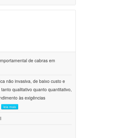
o comportamental de cabras em
ca não invasiva, de baixo custo e
tanto qualitativo quanto quantitativo,
ndimento às exigências
.
leia mais
l