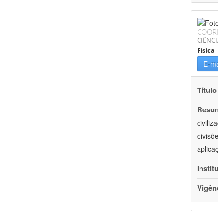
COOR
CIÊNCI
Física
E-ma
Título
Resu
civili
divisõ
aplica
Instit
Vigên