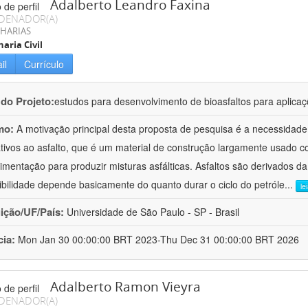
Adalberto Leandro Faxina
DENADOR(A)
HARIAS
aria Civil
il
Currículo
 do Projeto:
estudos para desenvolvimento de bioasfaltos para aplic
mo:
A motivação principal desta proposta de pesquisa é a necessidade
ativos ao asfalto, que é um material de construção largamente usado 
imentação para produzir misturas asfálticas. Asfaltos são derivados da
ibilidade depende basicamente do quanto durar o ciclo do petróle
...
le
uição/UF/País:
Universidade de São Paulo - SP - Brasil
cia:
Mon Jan 30 00:00:00 BRT 2023-Thu Dec 31 00:00:00 BRT 2026
Adalberto Ramon Vieyra
DENADOR(A)