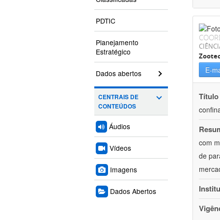
PDTIC
COOR
Planejamento
CIÊNCI
Estratégico
Zoote
E-ma
Dados abertos
Título
CENTRAIS DE
CONTEÚDOS
confin
Áudios
Resu
com mú
Vídeos
de par
mercad
Imagens
Instit
Dados Abertos
Vigên