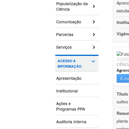
Aprend
Popularização da
Ciência
estuda
Comunicação
Instit
Vigên
Parcerias
Serviços
COOR
ACESSO À
CIÊNCI
INFORMAÇÃO
Agron
Apresentação
E-ma
Institucional
Título
cultiv
Ações e
Programas PPA
Resu
planta
Auditoria Interna
podend