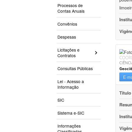
Processos de
limoei
Contas Anuais
Instit
Convênios
Vigên
Despesas
Licitações e
Contratos
COOR
CIÊNCI
Consultas Públicas
Geociê
E-ma
Lei - Acesso a
Informação
Título
SIC
Resu
Sistema e-SIC
Instit
Informações
Vigên
Classificadas