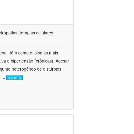
ropatias: terapias celulares,
enal, têm como etiologias mais
iva e hipertensão (crônicas). Apesar
junto heterogêneo de distúrbios
e
...
leia mais