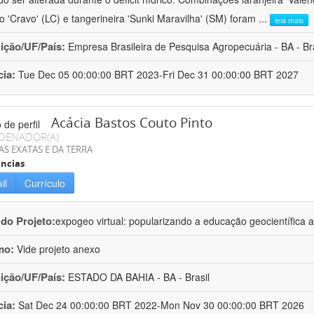
ro 'Cravo' (LC) e tangerineira 'Sunki Maravilha' (SM) foram
...
leia mais
uição/UF/País:
Empresa Brasileira de Pesquisa Agropecuária - BA - Bra
cia:
Tue Dec 05 00:00:00 BRT 2023-Fri Dec 31 00:00:00 BRT 2027
Acácia Bastos Couto Pinto
DENADOR(A)
AS EXATAS E DA TERRA
ncias
il
Currículo
 do Projeto:
expogeo virtual: popularizando a educação geocientífica a
mo:
Vide projeto anexo
uição/UF/País:
ESTADO DA BAHIA - BA - Brasil
cia:
Sat Dec 24 00:00:00 BRT 2022-Mon Nov 30 00:00:00 BRT 2026