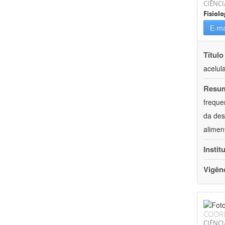
CIÊNCI
Fisiolo
E-ma
Título
acelul
Resu
freque
da des
alimen
Instit
Vigên
COOR
CIÊNCI