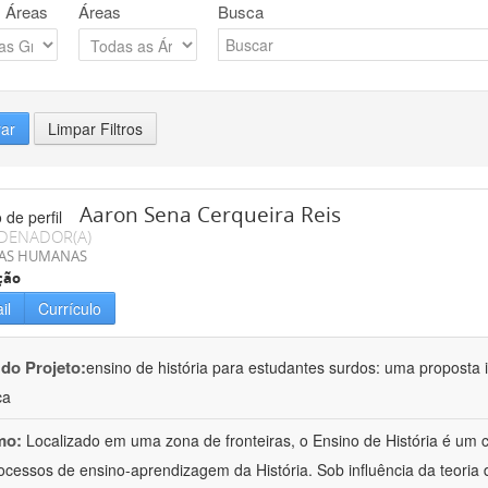
 Áreas
Áreas
Busca
rar
Limpar Filtros
Aaron Sena Cerqueira Reis
DENADOR(A)
IAS HUMANAS
ção
il
Currículo
 do Projeto:
ensino de história para estudantes surdos: uma proposta i
ca
mo:
Localizado em uma zona de fronteiras, o Ensino de História é um
ocessos de ensino-aprendizagem da História. Sob influência da teoria d