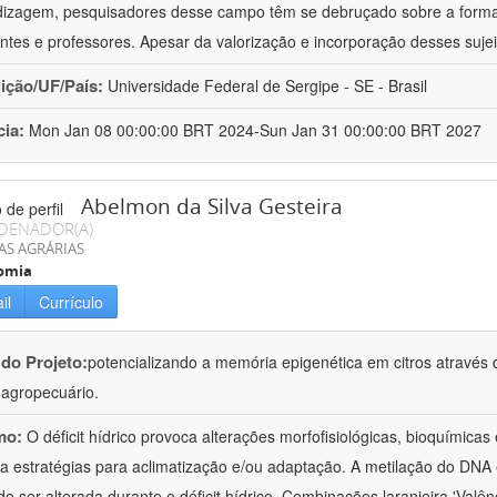
izagem, pesquisadores desse campo têm se debruçado sobre a formaç
ntes e professores. Apesar da valorização e incorporação desses sujei
uição/UF/País:
Universidade Federal de Sergipe - SE - Brasil
cia:
Mon Jan 08 00:00:00 BRT 2024-Sun Jan 31 00:00:00 BRT 2027
Abelmon da Silva Gesteira
DENADOR(A)
AS AGRÁRIAS
omia
il
Currículo
 do Projeto:
potencializando a memória epigenética em citros através d
o agropecuário.
mo:
O déficit hídrico provoca alterações morfofisiológicas, bioquímica
 a estratégias para aclimatização e/ou adaptação. A metilação do DNA 
o ser alterada durante o déficit hídrico. Combinações laranjeira 'Valên