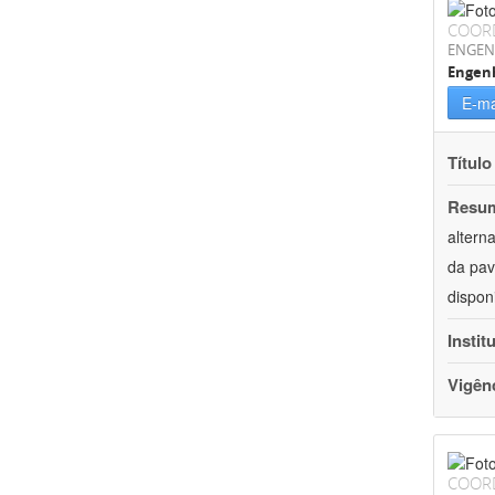
COOR
ENGEN
Engenh
E-ma
Título
Resu
altern
da pav
dispon
Instit
Vigên
COOR