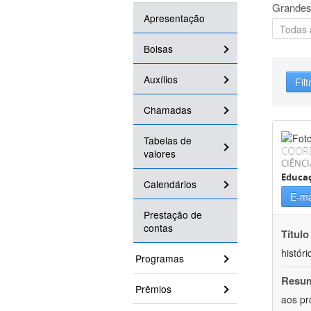
Grandes
Apresentação
Bolsas
Auxílios
Filt
Chamadas
Tabelas de
COOR
valores
CIÊNC
Educa
Calendários
E-ma
Prestação de
contas
Título
históri
Programas
Resu
Prêmios
aos pr