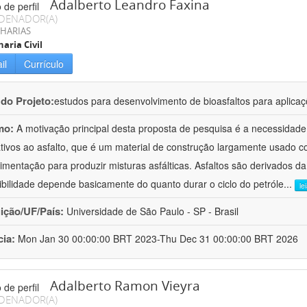
Adalberto Leandro Faxina
DENADOR(A)
HARIAS
aria Civil
il
Currículo
 do Projeto:
estudos para desenvolvimento de bioasfaltos para aplic
mo:
A motivação principal desta proposta de pesquisa é a necessidade
ativos ao asfalto, que é um material de construção largamente usado 
imentação para produzir misturas asfálticas. Asfaltos são derivados da
ibilidade depende basicamente do quanto durar o ciclo do petróle
...
le
uição/UF/País:
Universidade de São Paulo - SP - Brasil
cia:
Mon Jan 30 00:00:00 BRT 2023-Thu Dec 31 00:00:00 BRT 2026
Adalberto Ramon Vieyra
DENADOR(A)