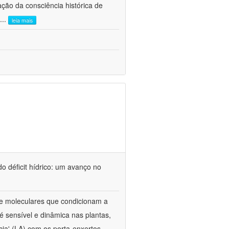
ão da consciência histórica de
...
leia mais
o déficit hídrico: um avanço no
s e moleculares que condicionam a
é sensível e dinâmica nas plantas,
cia' (LA) com os porta-enxertos