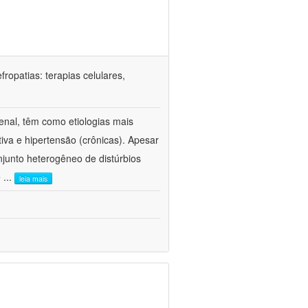
ropatias: terapias celulares,
enal, têm como etiologias mais
iva e hipertensão (crônicas). Apesar
junto heterogêneo de distúrbios
e
...
leia mais