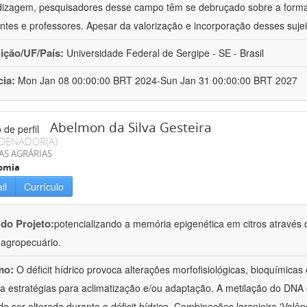
izagem, pesquisadores desse campo têm se debruçado sobre a formaç
ntes e professores. Apesar da valorização e incorporação desses sujei
uição/UF/País:
Universidade Federal de Sergipe - SE - Brasil
cia:
Mon Jan 08 00:00:00 BRT 2024-Sun Jan 31 00:00:00 BRT 2027
Abelmon da Silva Gesteira
DENADOR(A)
AS AGRÁRIAS
omia
il
Currículo
 do Projeto:
potencializando a memória epigenética em citros através d
o agropecuário.
mo:
O déficit hídrico provoca alterações morfofisiológicas, bioquímica
 a estratégias para aclimatização e/ou adaptação. A metilação do DNA 
o ser alterada durante o déficit hídrico. Combinações laranjeira 'Valên