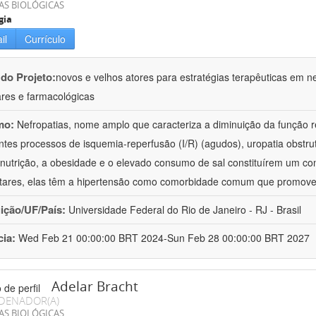
AS BIOLÓGICAS
gia
il
Currículo
 do Projeto:
novos e velhos atores para estratégias terapêuticas em nef
ares e farmacológicas
mo:
Nefropatias, nome amplo que caracteriza a diminuição da função r
ntes processos de isquemia-reperfusão (I/R) (agudos), uropatia obstrut
nutrição, a obesidade e o elevado consumo de sal constituírem um con
tares, elas têm a hipertensão como comorbidade comum que promov
uição/UF/País:
Universidade Federal do Rio de Janeiro - RJ - Brasil
cia:
Wed Feb 21 00:00:00 BRT 2024-Sun Feb 28 00:00:00 BRT 2027
Adelar Bracht
DENADOR(A)
AS BIOLÓGICAS