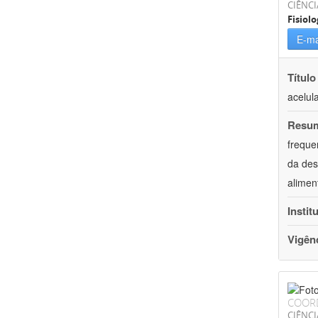
CIÊNCI
Fisiolo
E-ma
Título
acelul
Resu
freque
da des
alimen
Instit
Vigên
COOR
CIÊNCI