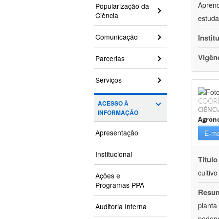
Aprend
Popularização da
Ciência
estuda
Comunicação
Instit
Vigên
Parcerias
Serviços
COOR
ACESSO À
CIÊNCI
INFORMAÇÃO
Agron
Apresentação
E-ma
Institucional
Título
cultiv
Ações e
Programas PPA
Resu
planta
Auditoria Interna
podend