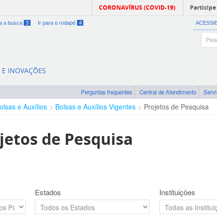
CORONAVÍRUS (COVID-19)
Participe
ra a busca
3
Ir para o rodapé
4
ACESSI
A E INOVAÇÕES
Perguntas frequentes
Central de Atendimento
Serv
olsas e Auxílios
Bolsas e Auxílios Vigentes
Projetos de Pesquisa
jetos de Pesquisa
Estados
Instituições