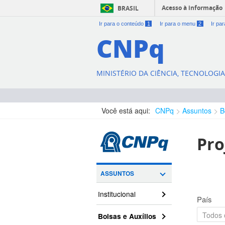
Acesso à informação
BRASIL
Ir para o conteúdo
1
Ir para o menu
2
Ir pa
CNPq
MINISTÉRIO DA CIÊNCIA, TECNOLOGI
Você está aqui:
CNPq
Assuntos
B
Pro
ASSUNTOS
Institucional
País
Bolsas e Auxílios