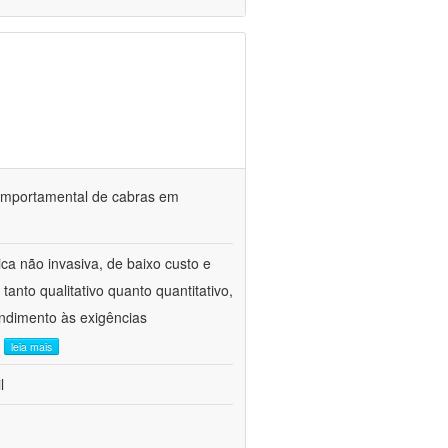
o comportamental de cabras em
ca não invasiva, de baixo custo e
tanto qualitativo quanto quantitativo,
ndimento às exigências
.
leia mais
l