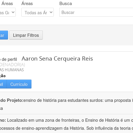
 Áreas
Áreas
Busca
rar
Limpar Filtros
Aaron Sena Cerqueira Reis
DENADOR(A)
IAS HUMANAS
ção
il
Currículo
 do Projeto:
ensino de história para estudantes surdos: uma proposta i
ca
mo:
Localizado em uma zona de fronteiras, o Ensino de História é um
ocessos de ensino-aprendizagem da História. Sob influência da teoria d