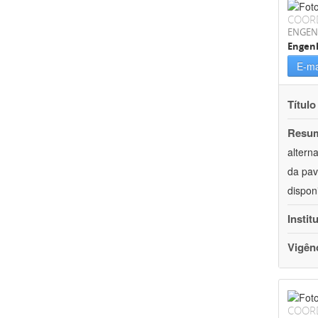
COOR
ENGEN
Engenh
E-ma
Título
Resu
altern
da pav
dispon
Instit
Vigên
COOR