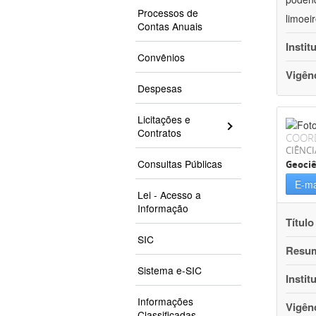
Processos de
limoei
Contas Anuais
Instit
Convênios
Vigên
Despesas
Licitações e
Contratos
COOR
CIÊNCI
Consultas Públicas
Geociê
E-ma
Lei - Acesso a
Informação
Título
SIC
Resu
Sistema e-SIC
Instit
Informações
Vigên
Classificadas