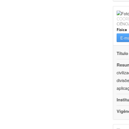
COOR
CIÊNCI
Física
E-ma
Título
Resu
civili
divisõ
aplica
Instit
Vigên