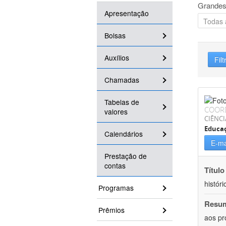
Grandes
Apresentação
Bolsas
Auxílios
Filt
Chamadas
Tabelas de
COOR
valores
CIÊNC
Educa
Calendários
E-ma
Prestação de
contas
Título
históri
Programas
Resu
Prêmios
aos pr