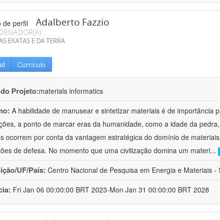
Adalberto Fazzio
DENADOR(A)
AS EXATAS E DA TERRA
il
Currículo
 do Projeto:
materials informatics
mo:
A habilidade de manusear e sintetizar materiais é de importância 
zações, a ponto de marcar eras da humanidade, como a idade da pedra, 
es ocorrem por conta da vantagem estratégica do domínio de materiais,
ções de defesa. No momento que uma civilização domina um materi
...
uição/UF/País:
Centro Nacional de Pesquisa em Energia e Materiais - S
cia:
Fri Jan 06 00:00:00 BRT 2023-Mon Jan 31 00:00:00 BRT 2028