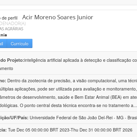
Acir Moreno Soares Junior
DENADOR(A)
AS AGRÁRIAS
cnia
il
Currículo
 do Projeto:
inteligência artificial aplicada à detecção e classificaçã
amento
mo:
Dentro da zootecnia de precisão, a visão computacional, uma técni
ltiplas aplicações, pode ser utilizada para avaliação e monitoramento, 
âmetros de desenvolvimento, saúde e Bem Estar Animal (BEA) em ate
ológicas. O ponto central desta técnica encontra-se no tratamento a
..
uição/UF/País:
Universidade Federal de São João Del-Rei - MG - Brasi
cia:
Tue Dec 05 00:00:00 BRT 2023-Thu Dec 31 00:00:00 BRT 2026