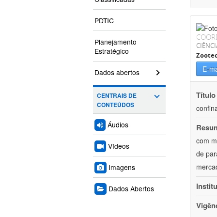
PDTIC
COOR
Planejamento
CIÊNCI
Estratégico
Zoote
E-ma
Dados abertos
Título
CENTRAIS DE
CONTEÚDOS
confin
Áudios
Resu
com mú
Vídeos
de par
mercad
Imagens
Instit
Dados Abertos
Vigên