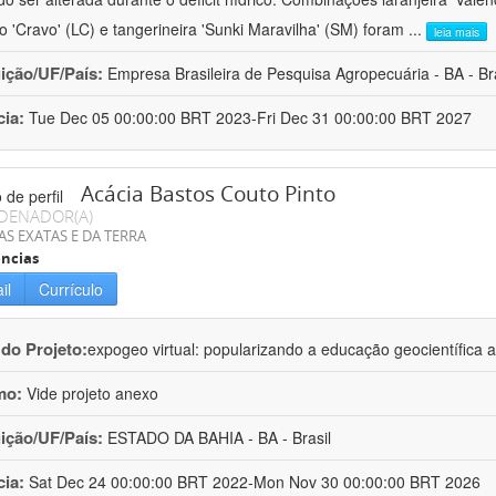
ro 'Cravo' (LC) e tangerineira 'Sunki Maravilha' (SM) foram
...
leia mais
uição/UF/País:
Empresa Brasileira de Pesquisa Agropecuária - BA - Bra
cia:
Tue Dec 05 00:00:00 BRT 2023-Fri Dec 31 00:00:00 BRT 2027
Acácia Bastos Couto Pinto
DENADOR(A)
AS EXATAS E DA TERRA
ncias
il
Currículo
 do Projeto:
expogeo virtual: popularizando a educação geocientífica a
mo:
Vide projeto anexo
uição/UF/País:
ESTADO DA BAHIA - BA - Brasil
cia:
Sat Dec 24 00:00:00 BRT 2022-Mon Nov 30 00:00:00 BRT 2026