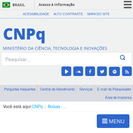
Acesso à informação
BRASIL
CORONAVÍRUS (COVID-19)
ACESSIBILIDADE
ALTO CONTRASTE
MAPA DO SITE
Participe
CNPq
Serviços
Legislação
MINISTÉRIO DA CIÊNCIA, TECNOLOGIA E INOVAÇÕES
Canais
Perguntas frequentes
Central de Atendimento
Serviços
E-mail do Pesquisador
Área de imprensa
Você está aqui:
CNPq
Bolsas e Auxílios Vigentes
Projetos de Pesquisa
MENU