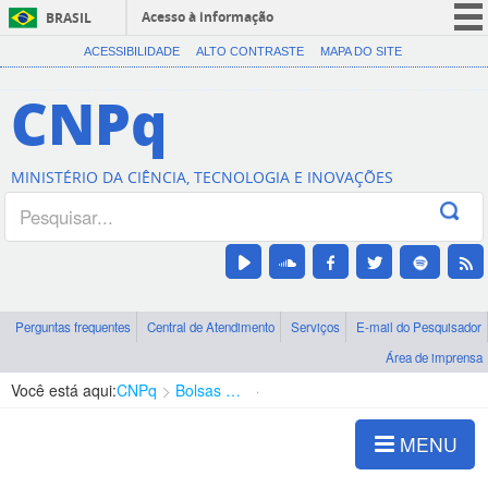
Acesso à informação
BRASIL
CORONAVÍRUS (COVID-19)
ACESSIBILIDADE
ALTO CONTRASTE
MAPA DO SITE
Participe
CNPq
Serviços
Legislação
MINISTÉRIO DA CIÊNCIA, TECNOLOGIA E INOVAÇÕES
Canais
Perguntas frequentes
Central de Atendimento
Serviços
E-mail do Pesquisador
Área de imprensa
Você está aqui:
CNPq
Bolsas e Auxílios Vigentes
Projetos de Pesquisa
MENU