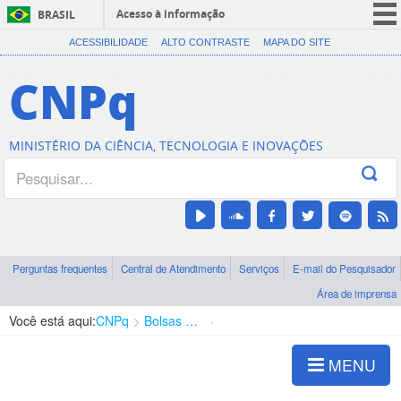
Acesso à informação
BRASIL
CORONAVÍRUS (COVID-19)
ACESSIBILIDADE
ALTO CONTRASTE
MAPA DO SITE
Participe
CNPq
Serviços
Legislação
MINISTÉRIO DA CIÊNCIA, TECNOLOGIA E INOVAÇÕES
Canais
Perguntas frequentes
Central de Atendimento
Serviços
E-mail do Pesquisador
Área de imprensa
Você está aqui:
CNPq
Bolsas e Auxílios Vigentes
Projetos de Pesquisa
MENU