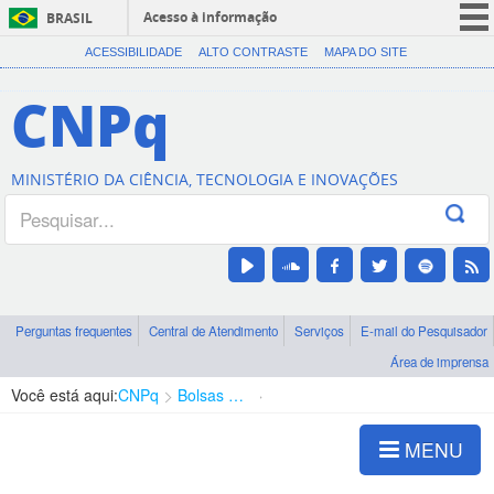
Acesso à informação
BRASIL
CORONAVÍRUS (COVID-19)
ACESSIBILIDADE
ALTO CONTRASTE
MAPA DO SITE
Participe
CNPq
Serviços
Legislação
MINISTÉRIO DA CIÊNCIA, TECNOLOGIA E INOVAÇÕES
Canais
Perguntas frequentes
Central de Atendimento
Serviços
E-mail do Pesquisador
Área de imprensa
Você está aqui:
CNPq
Bolsas e Auxílios Vigentes
Projetos de Pesquisa
MENU