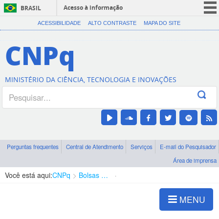
Acesso à informação
BRASIL
CORONAVÍRUS (COVID-19)
ACESSIBILIDADE
ALTO CONTRASTE
MAPA DO SITE
Participe
CNPq
Serviços
Legislação
MINISTÉRIO DA CIÊNCIA, TECNOLOGIA E INOVAÇÕES
Canais
Perguntas frequentes
Central de Atendimento
Serviços
E-mail do Pesquisador
Área de imprensa
Você está aqui:
CNPq
Bolsas e Auxílios Vigentes
Projetos de Pesquisa
MENU