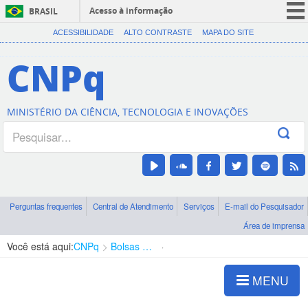
Acesso à informação
BRASIL
CORONAVÍRUS (COVID-19)
ACESSIBILIDADE
ALTO CONTRASTE
MAPA DO SITE
Participe
CNPq
Serviços
Legislação
MINISTÉRIO DA CIÊNCIA, TECNOLOGIA E INOVAÇÕES
Canais
Perguntas frequentes
Central de Atendimento
Serviços
E-mail do Pesquisador
Área de imprensa
Você está aqui:
CNPq
Bolsas e Auxílios Vigentes
Projetos de Pesquisa
MENU