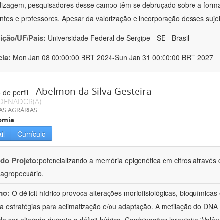
izagem, pesquisadores desse campo têm se debruçado sobre a formaç
ntes e professores. Apesar da valorização e incorporação desses sujei
uição/UF/País:
Universidade Federal de Sergipe - SE - Brasil
cia:
Mon Jan 08 00:00:00 BRT 2024-Sun Jan 31 00:00:00 BRT 2027
Abelmon da Silva Gesteira
DENADOR(A)
AS AGRÁRIAS
omia
il
Currículo
 do Projeto:
potencializando a memória epigenética em citros através d
o agropecuário.
mo:
O déficit hídrico provoca alterações morfofisiológicas, bioquímica
 a estratégias para aclimatização e/ou adaptação. A metilação do DNA 
o ser alterada durante o déficit hídrico. Combinações laranjeira 'Valên