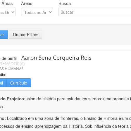
 Áreas
Áreas
Busca
rar
Limpar Filtros
Aaron Sena Cerqueira Reis
DENADOR(A)
IAS HUMANAS
ção
il
Currículo
 do Projeto:
ensino de história para estudantes surdos: uma proposta i
ca
mo:
Localizado em uma zona de fronteiras, o Ensino de História é um
ocessos de ensino-aprendizagem da História. Sob influência da teoria d