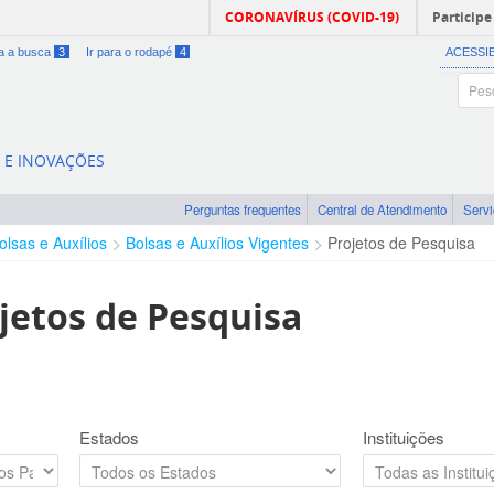
CORONAVÍRUS (COVID-19)
Participe
ra a busca
3
Ir para o rodapé
4
ACESSI
A E INOVAÇÕES
Perguntas frequentes
Central de Atendimento
Serv
olsas e Auxílios
Bolsas e Auxílios Vigentes
Projetos de Pesquisa
jetos de Pesquisa
Estados
Instituições