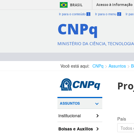
Acesso à informação
BRASIL
Ir para o conteúdo
1
Ir para o menu
2
Ir pa
CNPq
MINISTÉRIO DA CIÊNCIA, TECNOLOGI
Você está aqui:
CNPq
Assuntos
B
Pro
ASSUNTOS
Institucional
País
Bolsas e Auxílios