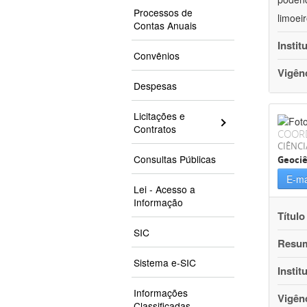
Processos de
limoei
Contas Anuais
Instit
Convênios
Vigên
Despesas
Licitações e
Contratos
COOR
CIÊNCI
Consultas Públicas
Geociê
E-ma
Lei - Acesso a
Informação
Título
SIC
Resu
Sistema e-SIC
Instit
Informações
Vigên
Classificadas