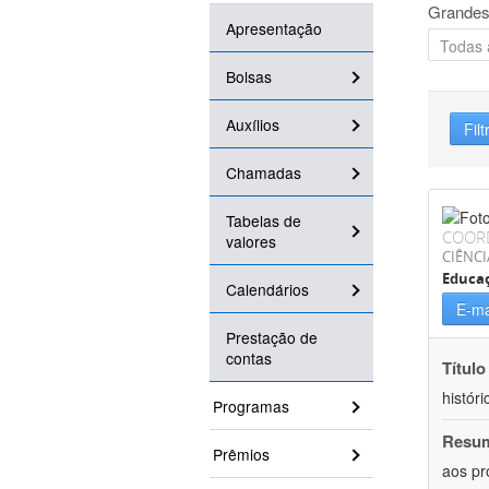
Grandes
Apresentação
Bolsas
Auxílios
Filt
Chamadas
Tabelas de
COOR
valores
CIÊNC
Educa
Calendários
E-ma
Prestação de
contas
Título
históri
Programas
Resu
Prêmios
aos pr