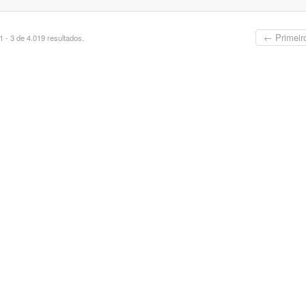
← Primeir
 - 3 de 4.019 resultados.