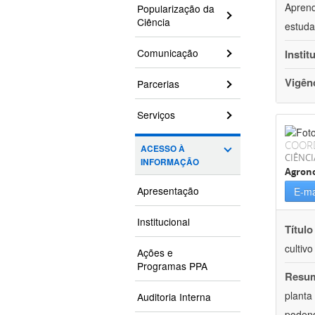
Aprend
Popularização da
Ciência
estuda
Comunicação
Instit
Vigên
Parcerias
Serviços
COOR
ACESSO À
CIÊNCI
INFORMAÇÃO
Agron
Apresentação
E-ma
Institucional
Título
cultiv
Ações e
Programas PPA
Resu
planta
Auditoria Interna
podend