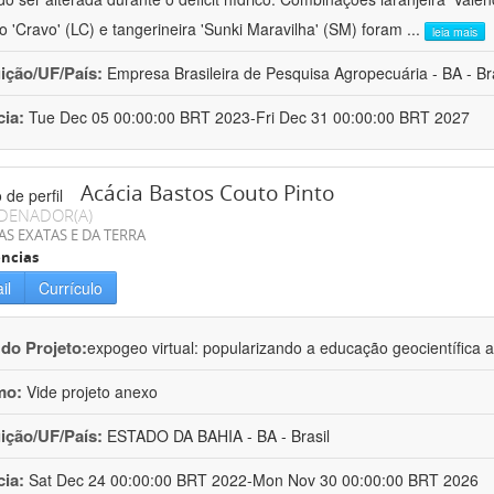
ro 'Cravo' (LC) e tangerineira 'Sunki Maravilha' (SM) foram
...
leia mais
uição/UF/País:
Empresa Brasileira de Pesquisa Agropecuária - BA - Bra
cia:
Tue Dec 05 00:00:00 BRT 2023-Fri Dec 31 00:00:00 BRT 2027
Acácia Bastos Couto Pinto
DENADOR(A)
AS EXATAS E DA TERRA
ncias
il
Currículo
 do Projeto:
expogeo virtual: popularizando a educação geocientífica a
mo:
Vide projeto anexo
uição/UF/País:
ESTADO DA BAHIA - BA - Brasil
cia:
Sat Dec 24 00:00:00 BRT 2022-Mon Nov 30 00:00:00 BRT 2026