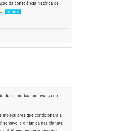
ão da consciência histórica de
...
leia mais
o déficit hídrico: um avanço no
s e moleculares que condicionam a
é sensível e dinâmica nas plantas,
cia' (LA) com os porta-enxertos