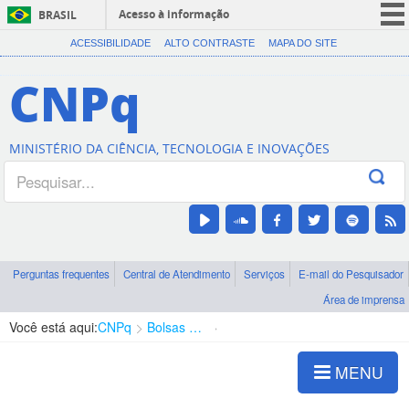
Acesso à informação
BRASIL
CORONAVÍRUS (COVID-19)
ACESSIBILIDADE
ALTO CONTRASTE
MAPA DO SITE
Participe
CNPq
Serviços
Legislação
MINISTÉRIO DA CIÊNCIA, TECNOLOGIA E INOVAÇÕES
Canais
Perguntas frequentes
Central de Atendimento
Serviços
E-mail do Pesquisador
Área de imprensa
Você está aqui:
CNPq
Bolsas e Auxílios Vigentes
Projetos de Pesquisa
MENU